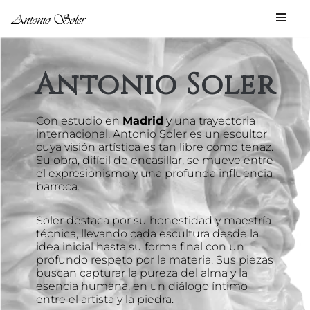
Saltar
al
contenido
Antonio Soler
Con estudio en
Madrid
y una trayectoria
internacional, Antonio Soler es un escultor
cuya visión artística es tan libre como tenaz.
Su obra, difícil de encasillar, se mueve entre
el expresionismo y una profunda influencia
barroca.
Soler destaca por su honestidad y maestría
técnica, llevando cada escultura desde la
idea inicial hasta su forma final con un
profundo respeto por la materia. Sus piezas
buscan capturar la pureza del alma y la
esencia humana, en un diálogo íntimo
entre el artista y la piedra.